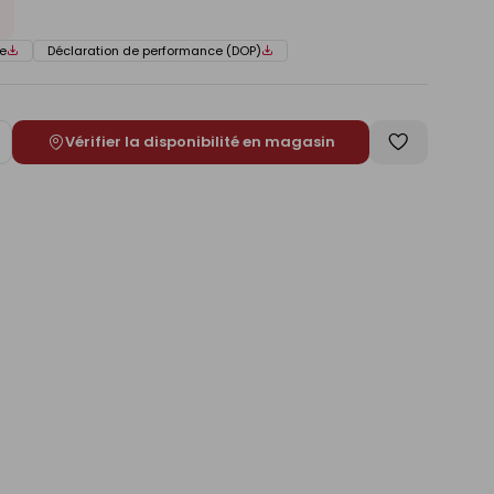
e
Déclaration de performance (DOP)
Vérifier la disponibilité en magasin
ugmenter
Enregistrer
e
comme
liste