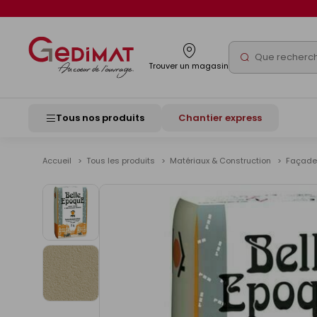
Panneau de gestion des cookies
Rechercher
Trouver un magasin
Tous nos produits
Chantier express
Accueil
Tous les produits
Matériaux & Construction
Façad
Voir
les
images