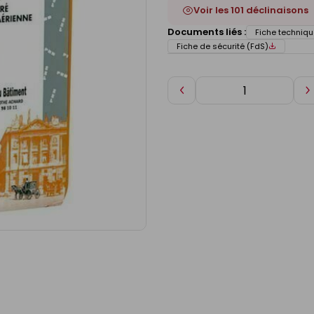
Voir les 101 déclinaisons
Documents liés :
Fiche techniqu
Fiche de sécurité (FdS)
Diminuer
A
de
d
1
1