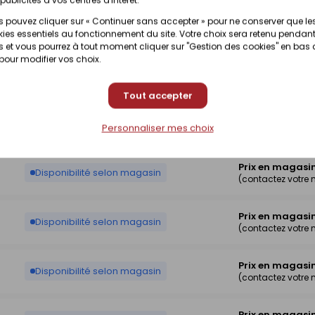
Prix en magasi
 pouvez cliquer sur « Continuer sans accepter » pour ne conserver que le
Disponibilité selon magasin
(contactez votre
ies essentiels au fonctionnement du site. Votre choix sera retenu pendant
 et vous pourrez à tout moment cliquer sur "Gestion des cookies" en bas
 pour modifier vos choix.
Prix en magasi
Disponibilité selon magasin
(contactez votre
Tout accepter
Prix en magasi
Disponibilité selon magasin
Personnaliser mes choix
(contactez votre
Prix en magasi
Disponibilité selon magasin
(contactez votre
Prix en magasi
Disponibilité selon magasin
(contactez votre
Prix en magasi
Disponibilité selon magasin
(contactez votre
Prix en magasi