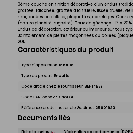
3ème couche en finition décorative d'un enduit tradition
grattée, talochée, grattée à la truelle, lissée truelle, vi
maçonnées ou collées, plaquettes, carrelages. Conserva
(nature,planéité, rugosité). Taux de gâchage : 17 à 20
Enduit de décoration, extérieur ou intérieur sur tous typ
Jointoiement de pierres maçonnées ou collées (plaquettes
201.
Caractéristiques du produit
Type d'application :
Manuel
Type de produit :
Enduits
Code article chez le fournisseur :
BEFT*BEY
Code EAN :
3535270188174
Référence produit nationale Gedimat :
25801620
Documents liés
Fiche technique
Déclaration de performance (DOP)