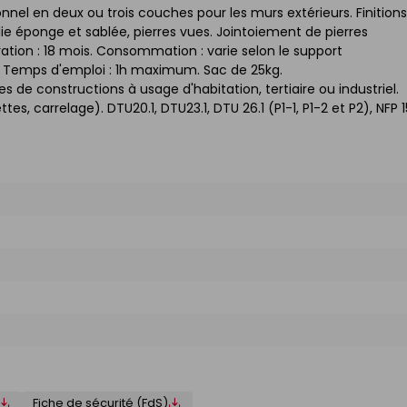
nel en deux ou trois couches pour les murs extérieurs. Finitions
eillie éponge et sablée, pierres vues. Jointoiement de pierres
tion : 18 mois. Consommation : varie selon le support
%. Temps d'emploi : 1h maximum. Sac de 25kg.
es de constructions à usage d'habitation, tertiaire ou industriel.
, carrelage). DTU20.1, DTU23.1, DTU 26.1 (P1-1, P1-2 et P2), NFP 
Fiche de sécurité (FdS)