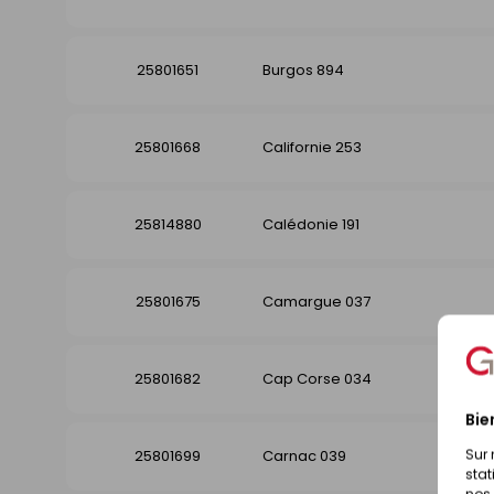
25801651
Burgos 894
25801668
Californie 253
25814880
Calédonie 191
25801675
Camargue 037
25801682
Cap Corse 034
Bie
Sur 
25801699
Carnac 039
stat
nos 