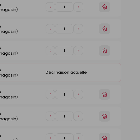
n
Choisir
Diminuer
Augmenter
 magasin)
un
de
de
magasin
1
1
n
Choisir
Diminuer
Augmenter
 magasin)
un
de
de
magasin
1
1
n
Choisir
Diminuer
Augmenter
 magasin)
un
de
de
magasin
1
1
n
Déclinaison actuelle
 magasin)
n
Choisir
Diminuer
Augmenter
 magasin)
un
de
de
magasin
1
1
n
Choisir
Diminuer
Augmenter
 magasin)
un
de
de
magasin
1
1
n
Choisir