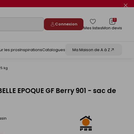
Fer
le
flas
info
0
Connexion
Mes listes
Mon devis
ur les pros
Inspirations
Catalogues
Ma Maison de A à Z
25 kg
ELLE EPOQUE GF Berry 901 - sac de
asin