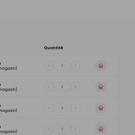
Quantité
Ajouter
au
panier
n
Choisir
Diminuer
Augmenter
 magasin)
un
de
de
magasin
1
1
n
Choisir
Diminuer
Augmenter
 magasin)
un
de
de
magasin
1
1
n
Choisir
Diminuer
Augmenter
 magasin)
un
de
de
magasin
1
1
n
Choisir
Diminuer
Augmenter
 magasin)
un