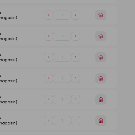
de
de
magasin
1
1
n
Choisir
Diminuer
Augmenter
 magasin)
un
de
de
magasin
1
1
n
Choisir
Diminuer
Augmenter
 magasin)
un
de
de
magasin
1
1
n
Choisir
Diminuer
Augmenter
 magasin)
un
de
de
magasin
1
1
n
Choisir
Diminuer
Augmenter
 magasin)
un
de
de
magasin
1
1
n
Choisir
Diminuer
Augmenter
 magasin)
un
de
de
magasin
1
1
n
Choisir
Diminuer
Augmenter
 magasin)
un
de
de
magasin
1
1