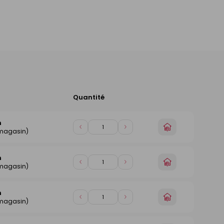
Quantité
Ajouter
au
panier
n
Choisir
Diminuer
Augmenter
 magasin)
un
de
de
magasin
1
1
n
Choisir
Diminuer
Augmenter
 magasin)
un
de
de
magasin
1
1
n
Choisir
Diminuer
Augmenter
 magasin)
un
de
de
magasin
1
1