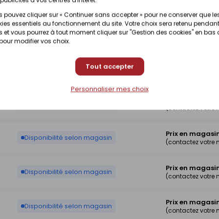
Disponibilité selon magasin
(contactez votre
 pouvez cliquer sur « Continuer sans accepter » pour ne conserver que le
ies essentiels au fonctionnement du site. Votre choix sera retenu pendant
Prix en magasi
 et vous pourrez à tout moment cliquer sur "Gestion des cookies" en bas
Disponibilité selon magasin
(contactez votre
 pour modifier vos choix.
Prix en magasi
Tout accepter
Disponibilité selon magasin
(contactez votre
Personnaliser mes choix
Prix en magasi
Disponibilité selon magasin
(contactez votre
Prix en magasi
Disponibilité selon magasin
(contactez votre
Prix en magasi
Disponibilité selon magasin
(contactez votre
Prix en magasi
Disponibilité selon magasin
(contactez votre