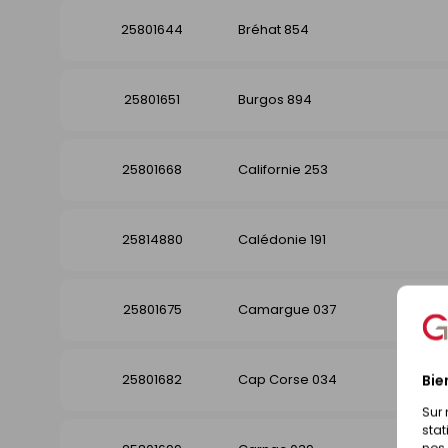
25801644
Bréhat 854
25801651
Burgos 894
25801668
Californie 253
25814880
Calédonie 191
25801675
Camargue 037
25801682
Cap Corse 034
Bie
Sur 
stat
nos 