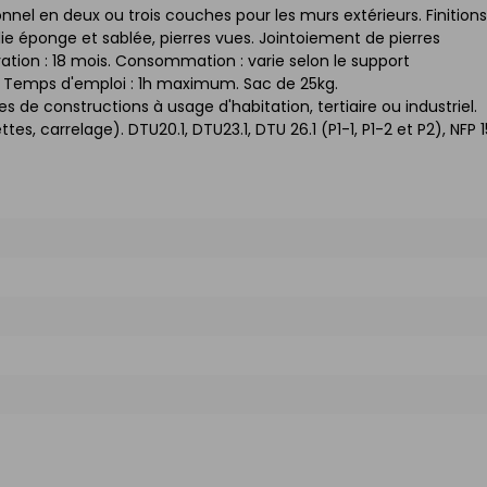
nel en deux ou trois couches pour les murs extérieurs. Finitions
eillie éponge et sablée, pierres vues. Jointoiement de pierres
tion : 18 mois. Consommation : varie selon le support
%. Temps d'emploi : 1h maximum. Sac de 25kg.
es de constructions à usage d'habitation, tertiaire ou industriel.
, carrelage). DTU20.1, DTU23.1, DTU 26.1 (P1-1, P1-2 et P2), NFP 