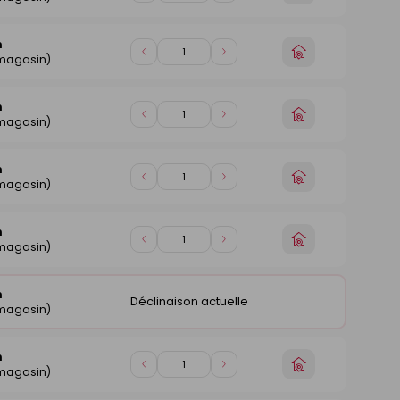
un
de
de
magasin
1
1
n
Choisir
Diminuer
Augmenter
 magasin)
un
de
de
magasin
1
1
n
Choisir
Diminuer
Augmenter
 magasin)
un
de
de
magasin
1
1
n
Choisir
Diminuer
Augmenter
 magasin)
un
de
de
magasin
1
1
n
Choisir
Diminuer
Augmenter
 magasin)
un
de
de
magasin
1
1
n
Déclinaison actuelle
 magasin)
n
Choisir
Diminuer
Augmenter
 magasin)
un
de
de
magasin