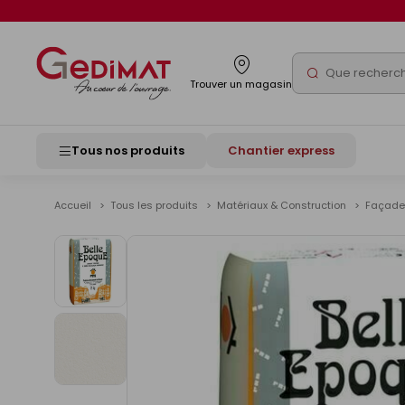
Panneau de gestion des cookies
Rechercher
Trouver un magasin
Tous nos produits
Chantier express
Accueil
Tous les produits
Matériaux & Construction
Façad
Voir
les
images