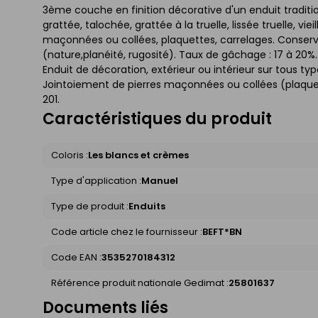
3ème couche en finition décorative d'un enduit tradition
grattée, talochée, grattée à la truelle, lissée truelle, vi
maçonnées ou collées, plaquettes, carrelages. Conserva
(nature,planéité, rugosité). Taux de gâchage : 17 à 20
Enduit de décoration, extérieur ou intérieur sur tous typ
Jointoiement de pierres maçonnées ou collées (plaquettes
201.
Caractéristiques du produit
Coloris :
Les blancs et crèmes
Type d'application :
Manuel
Type de produit :
Enduits
Code article chez le fournisseur :
BEFT*BN
Code EAN :
3535270184312
Référence produit nationale Gedimat :
25801637
Documents liés