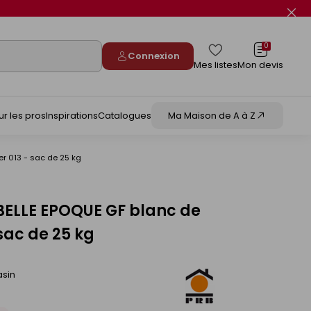
Fer
le
flas
info
0
Connexion
Mes listes
Mon devis
ur les pros
Inspirations
Catalogues
Ma Maison de A à Z
r 013 - sac de 25 kg
BELLE EPOQUE GF blanc de
sac de 25 kg
asin