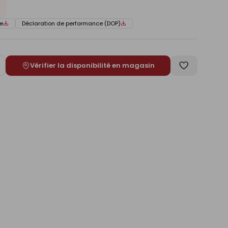
e
Déclaration de performance (DOP)
Vérifier la disponibilité en magasin
ugmenter
Enregistrer
e
comme
liste