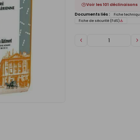
Voir les 101 déclinaisons
Documents liés :
Fiche techniqu
Fiche de sécurité (FdS)
Diminuer
A
de
d
1
1