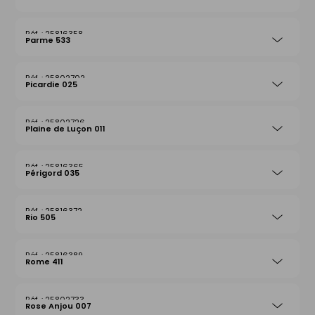
25816358
Parme 533
25802702
Picardie 025
25802726
Plaine de Luçon 011
25816365
Périgord 035
25816372
Rio 505
25816389
Rome 411
25802733
Rose Anjou 007