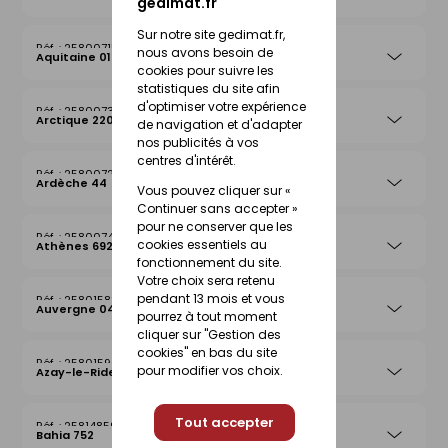
gedimat.fr
Sur notre site gedimat.fr,
25800715
nous avons besoin de
Aquitaine 019
cookies pour suivre les
statistiques du site afin
d'optimiser votre expérience
25800739
Arctique 220
de navigation et d'adapter
nos publicités à vos
centres d'intérêt.
25800722
Ardèche 44
Vous pouvez cliquer sur «
Continuer sans accepter »
pour ne conserver que les
25800746
cookies essentiels au
Athènes 692
fonctionnement du site.
Votre choix sera retenu
pendant 13 mois et vous
25801583
Auvergne 042
pourrez à tout moment
cliquer sur "Gestion des
cookies" en bas du site
25801590
pour modifier vos choix.
Azay-le-Rideau 026
Tout accepter
25814859
Bahia 752