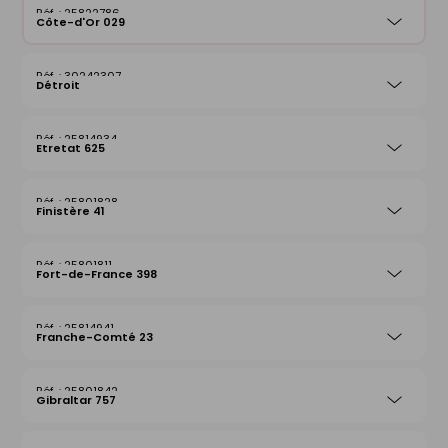
25822786
Côte-d'Or 029
30242307
Détroit
25814934
Etretat 625
25801828
Finistère 41
25801811
Fort-de-France 398
25814941
Franche-Comté 23
25801842
Gibraltar 757