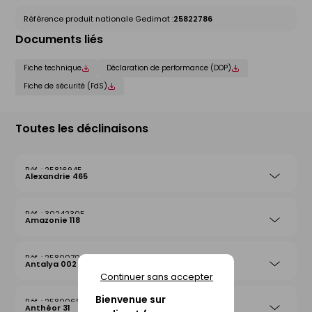
Référence produit nationale Gedimat :
25822786
Documents liés
Fiche technique
Déclaration de performance (DOP)
Fiche de sécurité (FdS)
Toutes les déclinaisons
25816945
Alexandrie 465
30242305
Amazonie 118
25800708
Antalya 002
Continuer sans accepter
Bienvenue sur
25800692
Anthéor 31