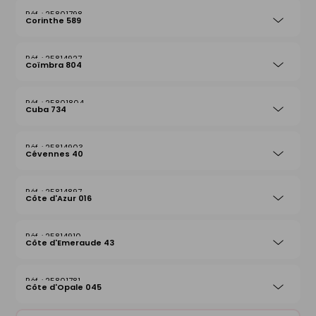
25801798
Corinthe 589
25814927
Coïmbra 804
25801804
Cuba 734
25814903
Cévennes 40
25814897
Côte d'Azur 016
25814910
Côte d'Emeraude 43
25801781
Côte d'Opale 045