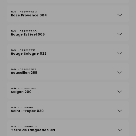
25802764
Rose Provence 004
25802740
Rouge Estérel 006
25802771
Rouge Sologne 022
25802757
Roussillon 288
25802788
Saigon 200
25823851
Saint-Tropez 030
25823868
Terre de Languedoc 021