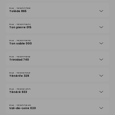
25802795
Tolède 865
25802801
Ton pierre 015
25802825
Ton sable 000
25802818
Trinidad 740
25816396
Ténérife 328
25816402
Ténéré 933
25802849
Val-de-Loire 020