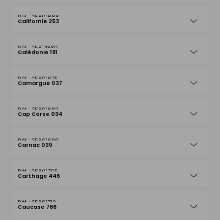
25801668
Californie 253
25814880
Calédonie 191
25801675
Camargue 037
25801682
Cap Corse 034
25801699
Carnac 039
25801705
Carthage 446
25801712
Caucase 766