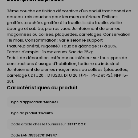
3ème couche en finition décorative d'un enduit traditionnel en
deux ou trois couches pour les murs extérieurs. Finitions :
grattée, talochée, grattée à la truelle, lissée truelle, vieillie
éponge et sablée, pierres vues. Jointoiement de pierres
maçonnées ou collées, plaquettes, carrelages. Conservation
: 18 mois. Consommation : varie selon le support
(nature,planéité, rugosité). Taux de gâchage : 17 à 20%.
Temps d'emploi : 1h maximum. Sac de 25kg.
Enduit de décoration, extérieur ou intérieur sur tous types de
constructions à usage d'habitation, tertiaire ou industriel.
Jointoiement de pierres maçonnées ou collées (plaquettes,
carrelage). DTU20.1, DTU23.1, DTU 26.1 (P1-1, P1-2 et P2), NFP 15-
201.
Caractéristiques du produit
Type d'application :
Manuel
Type de produit :
Enduits
Code article chez le fournisseur :
BEFT*COR
Code EAN :
3535270184947