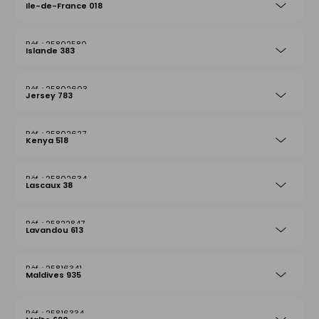
Ile-de-France 018
25802580
Islande 383
25802603
Jersey 783
25802627
Kenya 518
25802634
Lascaux 38
25822847
Lavandou 613
25816341
Maldives 935
25816334