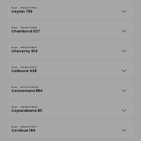
25801729
Ceylan 755
25801736
Chambord 027
25801750
Cheverny 014
25801774
Collioure 028
30242306
Connemara 884
25822793
Copacabana 611
25801767
Cordoue 184