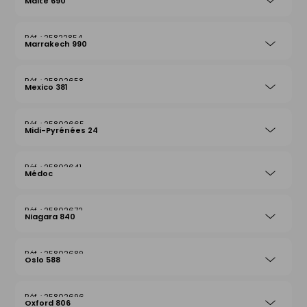
Malte 690
25822854
Marrakech 990
25802658
Mexico 381
25802665
Midi-Pyrénées 24
25802641
Médoc
25802672
Niagara 840
25802689
Oslo 588
25802696
Oxford 806