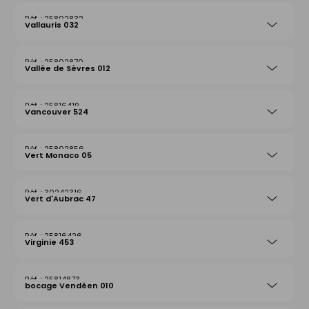
25802832
Vallauris 032
25802870
Vallée de Sèvres 012
25816419
Vancouver 524
25802856
Vert Monaco 05
30242316
Vert d'Aubrac 47
25816426
Virginie 453
25814873
bocage Vendéen 010