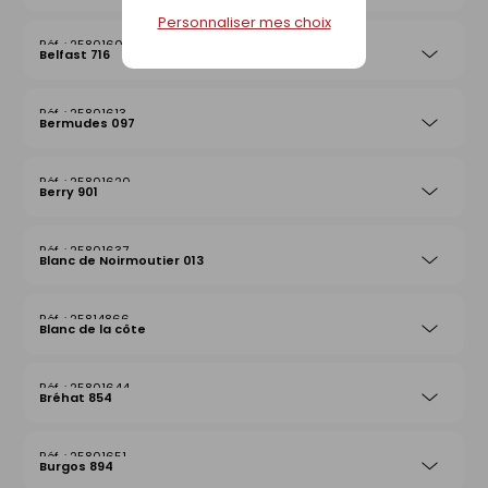
Personnaliser mes choix
25801606
Belfast 716
25801613
Bermudes 097
25801620
Berry 901
25801637
Blanc de Noirmoutier 013
25814866
Blanc de la côte
25801644
Bréhat 854
25801651
Burgos 894