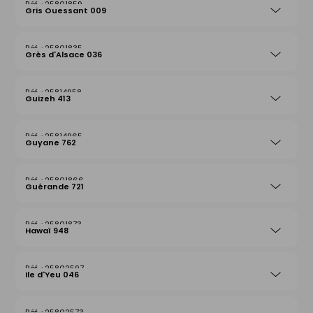
25801859
Gris Ouessant 009
25801835
Grès d'Alsace 036
25814958
Guizeh 413
25814965
Guyane 762
25801866
Guérande 721
25801873
Hawaï 948
25802597
Ile d'Yeu 046
25802573