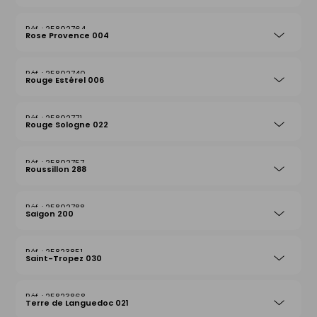
25802764
Rose Provence 004
25802740
Rouge Estérel 006
25802771
Rouge Sologne 022
25802757
Roussillon 288
25802788
Saigon 200
25823851
Saint-Tropez 030
25823868
Terre de Languedoc 021