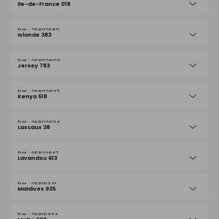
Ile-de-France 018
25802580
Islande 383
25802603
Jersey 783
25802627
Kenya 518
25802634
Lascaux 38
25822847
Lavandou 613
25816341
Maldives 935
25816334