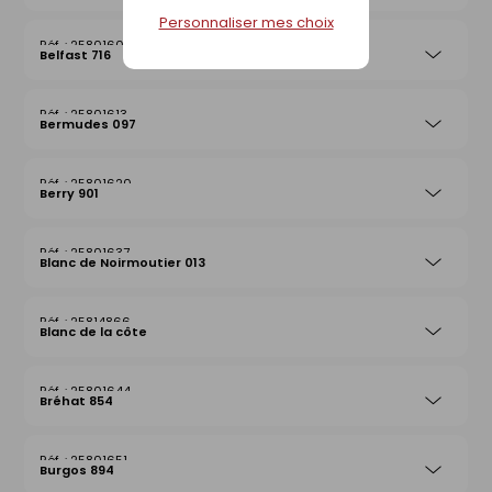
Personnaliser mes choix
25801606
Belfast 716
25801613
Bermudes 097
25801620
Berry 901
25801637
Blanc de Noirmoutier 013
25814866
Blanc de la côte
25801644
Bréhat 854
25801651
Burgos 894