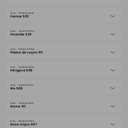
25816358
Parme 533
25802702
Picardie 025
25802726
Plaine de Luçon 011
25816365
Périgord 035
25816372
Rio 505
25816389
Rome 411
25802733
Rose Anjou 007