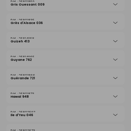
25801859
Gris Ouessant 009
25801835
Grès d'Alsace 036
25814958
Guizeh 413
25814965
Guyane 762
25801866
Guérande 721
25801873
Hawaï 948
25802597
Ile d'Yeu 046
25802573