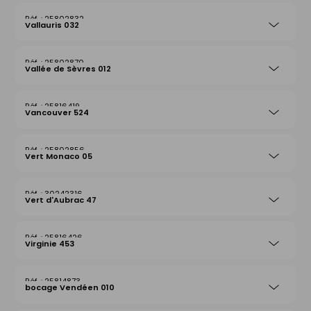
25802832
Vallauris 032
25802870
Vallée de Sèvres 012
25816419
Vancouver 524
25802856
Vert Monaco 05
30242316
Vert d'Aubrac 47
25816426
Virginie 453
25814873
bocage Vendéen 010