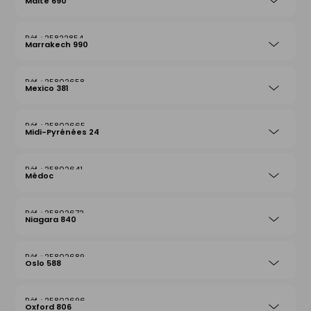
Malte 690
25822854
Marrakech 990
25802658
Mexico 381
25802665
Midi-Pyrénées 24
25802641
Médoc
25802672
Niagara 840
25802689
Oslo 588
25802696
Oxford 806