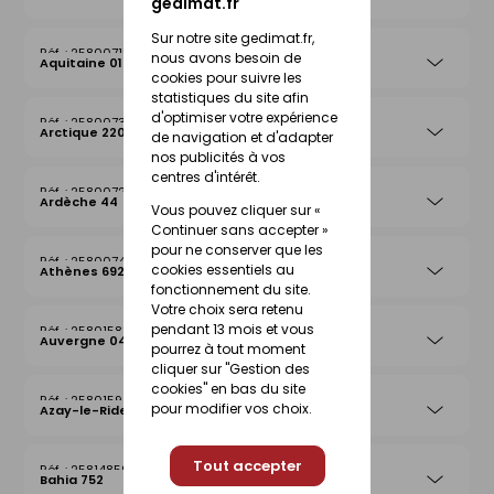
gedimat.fr
Sur notre site gedimat.fr,
25800715
nous avons besoin de
Aquitaine 019
cookies pour suivre les
statistiques du site afin
d'optimiser votre expérience
25800739
Arctique 220
de navigation et d'adapter
nos publicités à vos
centres d'intérêt.
25800722
Ardèche 44
Vous pouvez cliquer sur «
Continuer sans accepter »
pour ne conserver que les
25800746
cookies essentiels au
Athènes 692
fonctionnement du site.
Votre choix sera retenu
pendant 13 mois et vous
25801583
Auvergne 042
pourrez à tout moment
cliquer sur "Gestion des
cookies" en bas du site
25801590
pour modifier vos choix.
Azay-le-Rideau 026
Tout accepter
25814859
Bahia 752