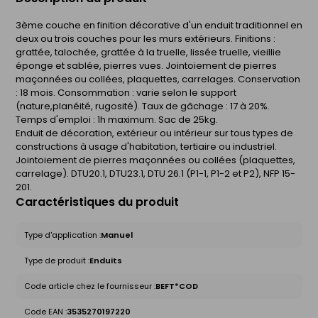
3ème couche en finition décorative d'un enduit traditionnel en
deux ou trois couches pour les murs extérieurs. Finitions :
grattée, talochée, grattée à la truelle, lissée truelle, vieillie
éponge et sablée, pierres vues. Jointoiement de pierres
maçonnées ou collées, plaquettes, carrelages. Conservation
: 18 mois. Consommation : varie selon le support
(nature,planéité, rugosité). Taux de gâchage : 17 à 20%.
Temps d'emploi : 1h maximum. Sac de 25kg.
Enduit de décoration, extérieur ou intérieur sur tous types de
constructions à usage d'habitation, tertiaire ou industriel.
Jointoiement de pierres maçonnées ou collées (plaquettes,
carrelage). DTU20.1, DTU23.1, DTU 26.1 (P1-1, P1-2 et P2), NFP 15-
201.
Caractéristiques du produit
Type d'application :
Manuel
Type de produit :
Enduits
Code article chez le fournisseur :
BEFT*COD
Code EAN :
3535270197220