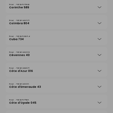
25801798
Corinthe 589
25814927
Coïmbra 804
25801804
Cuba 734
25814903
Cévennes 40
25814897
Côte d'Azur 016
25814910
Côte d'Emeraude 43
25801781
Côte d'Opale 045