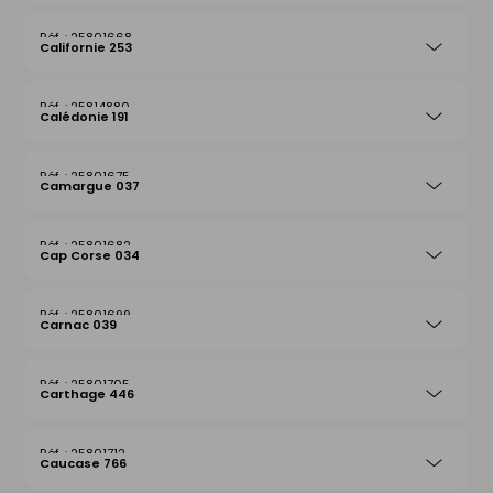
25801668
Californie 253
25814880
Calédonie 191
25801675
Camargue 037
25801682
Cap Corse 034
25801699
Carnac 039
25801705
Carthage 446
25801712
Caucase 766