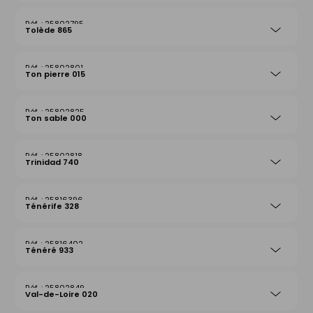
25802795
Tolède 865
25802801
Ton pierre 015
25802825
Ton sable 000
25802818
Trinidad 740
25816396
Ténérife 328
25816402
Ténéré 933
25802849
Val-de-Loire 020