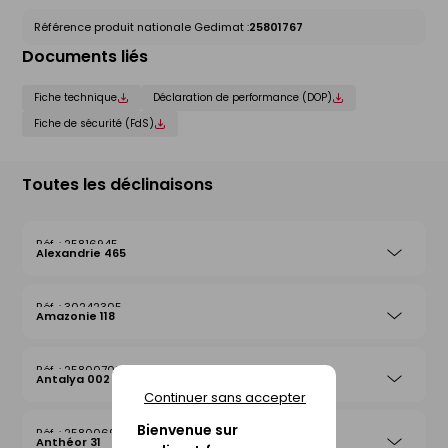
Référence produit nationale Gedimat :
25801767
Documents liés
Fiche technique
Déclaration de performance (DOP)
Fiche de sécurité (FdS)
Toutes les déclinaisons
25816945
Alexandrie 465
30242305
Amazonie 118
25800708
Antalya 002
Continuer sans accepter
Bienvenue sur
25800692
Anthéor 31