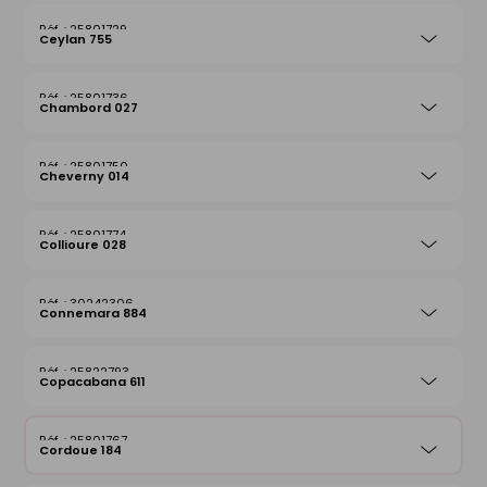
25801729
Ceylan 755
25801736
Chambord 027
25801750
Cheverny 014
25801774
Collioure 028
30242306
Connemara 884
25822793
Copacabana 611
25801767
Cordoue 184