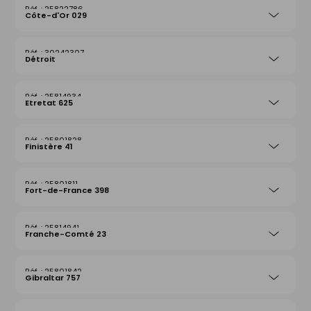
25822786
Côte-d'Or 029
30242307
Détroit
25814934
Etretat 625
25801828
Finistère 41
25801811
Fort-de-France 398
25814941
Franche-Comté 23
25801842
Gibraltar 757