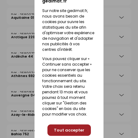
gedimat.fr
Sur notre site gedimat.fr,
25800715
nous avons besoin de
Aquitaine 019
cookies pour suivre les
statistiques du site afin
d'optimiser votre expérience
25800739
Arctique 220
de navigation et d'adapter
nos publicités à vos
centres d'intérêt.
25800722
Ardèche 44
Vous pouvez cliquer sur «
Continuer sans accepter »
pour ne conserver que les
25800746
cookies essentiels au
Athènes 692
fonctionnement du site.
Votre choix sera retenu
pendant 13 mois et vous
25801583
Auvergne 042
pourrez à tout moment
cliquer sur "Gestion des
cookies" en bas du site
25801590
pour modifier vos choix.
Azay-le-Rideau 026
Tout accepter
25814859
Bahia 752