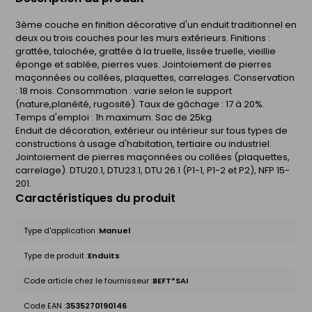
3ème couche en finition décorative d'un enduit traditionnel en
deux ou trois couches pour les murs extérieurs. Finitions :
grattée, talochée, grattée à la truelle, lissée truelle, vieillie
éponge et sablée, pierres vues. Jointoiement de pierres
maçonnées ou collées, plaquettes, carrelages. Conservation
: 18 mois. Consommation : varie selon le support
(nature,planéité, rugosité). Taux de gâchage : 17 à 20%.
Temps d'emploi : 1h maximum. Sac de 25kg.
Enduit de décoration, extérieur ou intérieur sur tous types de
constructions à usage d'habitation, tertiaire ou industriel.
Jointoiement de pierres maçonnées ou collées (plaquettes,
carrelage). DTU20.1, DTU23.1, DTU 26.1 (P1-1, P1-2 et P2), NFP 15-
201.
Caractéristiques du produit
Type d'application :
Manuel
Type de produit :
Enduits
Code article chez le fournisseur :
BEFT*SAI
Code EAN :
3535270190146