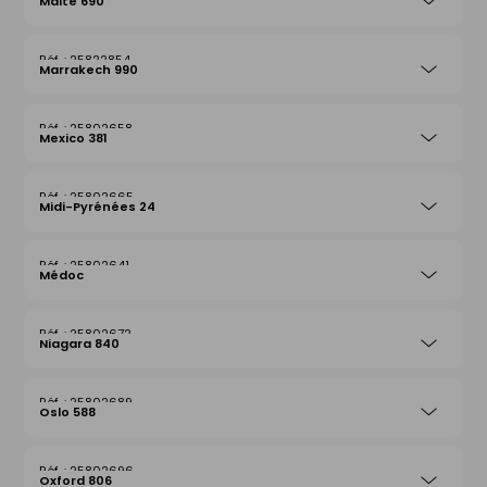
Malte 690
25822854
Marrakech 990
25802658
Mexico 381
25802665
Midi-Pyrénées 24
25802641
Médoc
25802672
Niagara 840
25802689
Oslo 588
25802696
Oxford 806