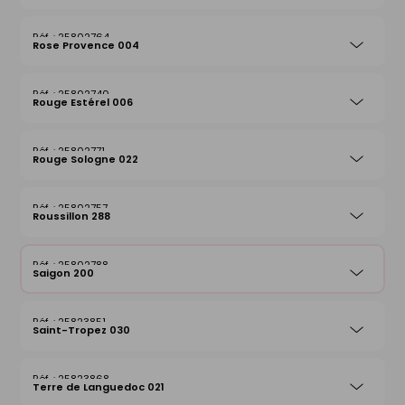
25802764
Rose Provence 004
25802740
Rouge Estérel 006
25802771
Rouge Sologne 022
25802757
Roussillon 288
25802788
Saigon 200
25823851
Saint-Tropez 030
25823868
Terre de Languedoc 021