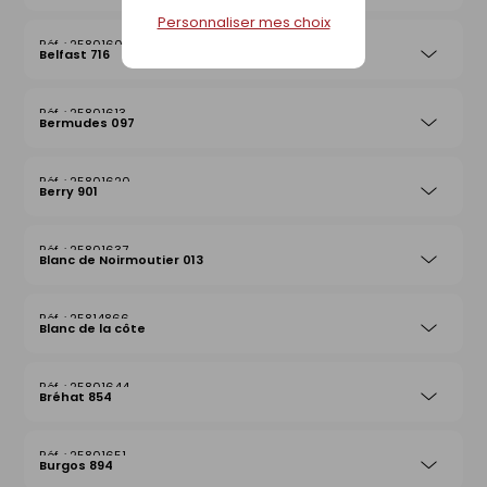
Personnaliser mes choix
25801606
Belfast 716
25801613
Bermudes 097
25801620
Berry 901
25801637
Blanc de Noirmoutier 013
25814866
Blanc de la côte
25801644
Bréhat 854
25801651
Burgos 894