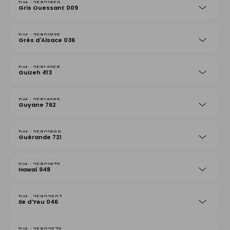
25801859
Gris Ouessant 009
25801835
Grès d'Alsace 036
25814958
Guizeh 413
25814965
Guyane 762
25801866
Guérande 721
25801873
Hawaï 948
25802597
Ile d'Yeu 046
25802573