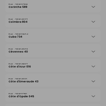
25801798
Corinthe 589
25814927
Coïmbra 804
25801804
Cuba 734
25814903
Cévennes 40
25814897
Côte d'Azur 016
25814910
Côte d'Emeraude 43
25801781
Côte d'Opale 045