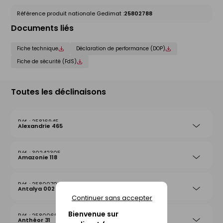
Référence produit nationale Gedimat :
25802788
Documents liés
Fiche technique
Déclaration de performance (DOP)
Fiche de sécurité (FdS)
Toutes les déclinaisons
25816945
Alexandrie 465
30242305
Amazonie 118
25800708
Antalya 002
Continuer sans accepter
Bienvenue sur
25800692
Anthéor 31