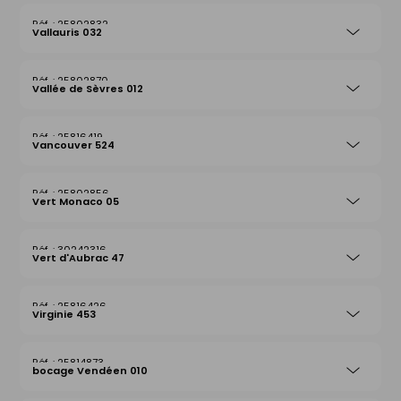
25802832
Vallauris 032
25802870
Vallée de Sèvres 012
25816419
Vancouver 524
25802856
Vert Monaco 05
30242316
Vert d'Aubrac 47
25816426
Virginie 453
25814873
bocage Vendéen 010