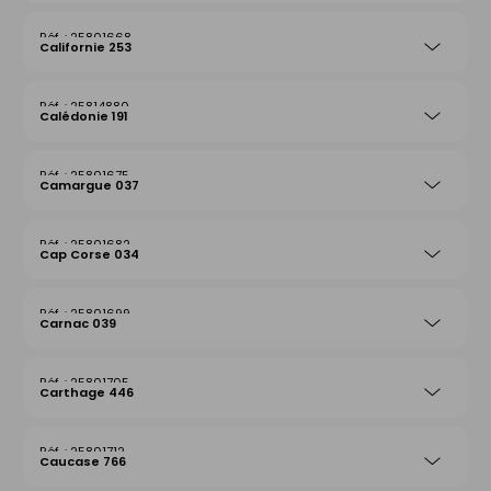
25801668
Californie 253
25814880
Calédonie 191
25801675
Camargue 037
25801682
Cap Corse 034
25801699
Carnac 039
25801705
Carthage 446
25801712
Caucase 766