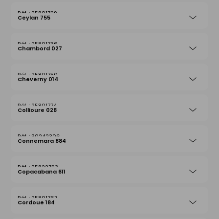
25801729
Ceylan 755
25801736
Chambord 027
25801750
Cheverny 014
25801774
Collioure 028
30242306
Connemara 884
25822793
Copacabana 611
25801767
Cordoue 184