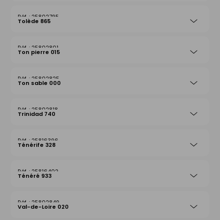
25802795
Tolède 865
25802801
Ton pierre 015
25802825
Ton sable 000
25802818
Trinidad 740
25816396
Ténérife 328
25816402
Ténéré 933
25802849
Val-de-Loire 020