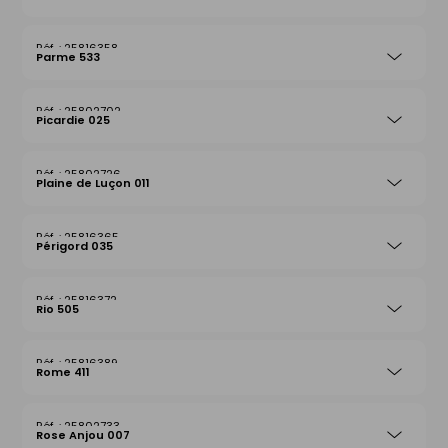
25816358
Parme 533
25802702
Picardie 025
25802726
Plaine de Luçon 011
25816365
Périgord 035
25816372
Rio 505
25816389
Rome 411
25802733
Rose Anjou 007