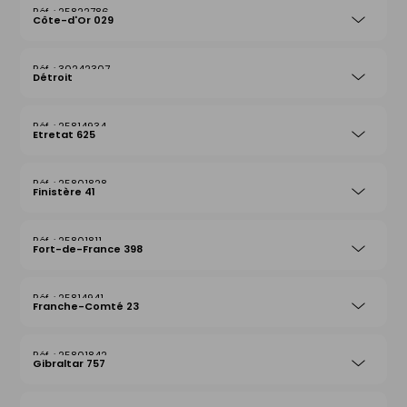
25822786
Côte-d'Or 029
30242307
Détroit
25814934
Etretat 625
25801828
Finistère 41
25801811
Fort-de-France 398
25814941
Franche-Comté 23
25801842
Gibraltar 757