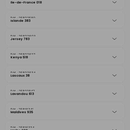
Ile-de-France 018
25802580
Islande 383
25802603
Jersey 783
25802627
Kenya 518
25802634
Lascaux 38
25822847
Lavandou 613
25816341
Maldives 935
25816334