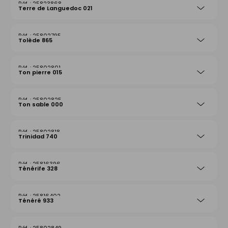
25823868
Terre de Languedoc 021
25802795
Tolède 865
25802801
Ton pierre 015
25802825
Ton sable 000
25802818
Trinidad 740
25816396
Ténérife 328
25816402
Ténéré 933