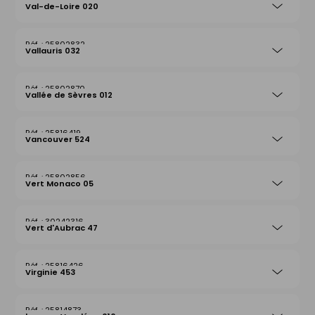
25802849
Val-de-Loire 020
25802832
Vallauris 032
25802870
Vallée de Sèvres 012
25816419
Vancouver 524
25802856
Vert Monaco 05
30242316
Vert d'Aubrac 47
25816426
Virginie 453
25814873