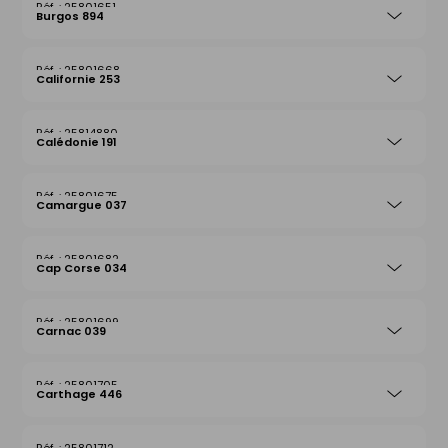
25801651
Burgos 894
25801668
Californie 253
25814880
Calédonie 191
25801675
Camargue 037
25801682
Cap Corse 034
25801699
Carnac 039
25801705
Carthage 446