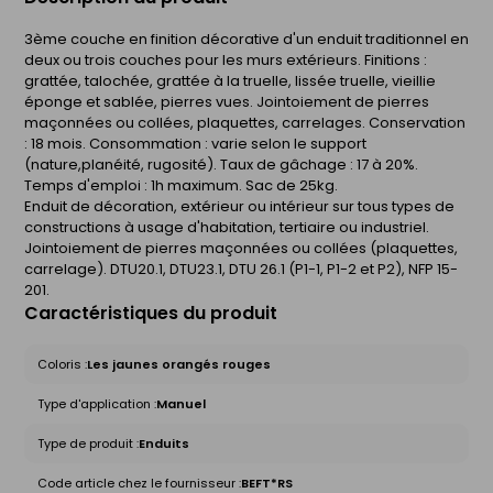
3ème couche en finition décorative d'un enduit traditionnel en
deux ou trois couches pour les murs extérieurs. Finitions :
grattée, talochée, grattée à la truelle, lissée truelle, vieillie
éponge et sablée, pierres vues. Jointoiement de pierres
maçonnées ou collées, plaquettes, carrelages. Conservation
: 18 mois. Consommation : varie selon le support
(nature,planéité, rugosité). Taux de gâchage : 17 à 20%.
Temps d'emploi : 1h maximum. Sac de 25kg.
Enduit de décoration, extérieur ou intérieur sur tous types de
constructions à usage d'habitation, tertiaire ou industriel.
Jointoiement de pierres maçonnées ou collées (plaquettes,
carrelage). DTU20.1, DTU23.1, DTU 26.1 (P1-1, P1-2 et P2), NFP 15-
201.
Caractéristiques du produit
Coloris :
Les jaunes orangés rouges
Type d'application :
Manuel
Type de produit :
Enduits
Code article chez le fournisseur :
BEFT*RS