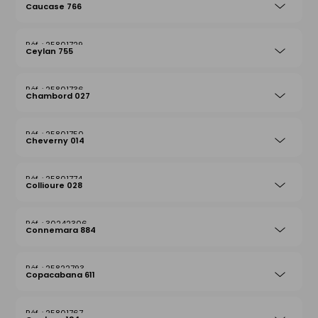
25801712
Caucase 766
25801729
Ceylan 755
25801736
Chambord 027
25801750
Cheverny 014
25801774
Collioure 028
30242306
Connemara 884
25822793
Copacabana 611
25801767