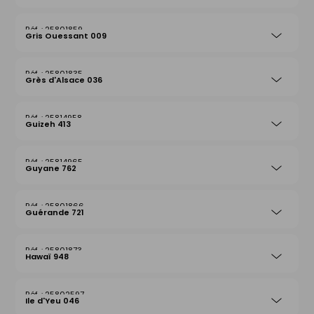
25801859
Gris Ouessant 009
25801835
Grès d'Alsace 036
25814958
Guizeh 413
25814965
Guyane 762
25801866
Guérande 721
25801873
Hawaï 948
25802597
Ile d'Yeu 046