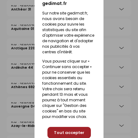
gedimat.fr
25800692
Anthéor 31
Sur notre site gedimat.fr,
nous avons besoin de
cookies pour suivre les
25800715
Aquitaine 019
statistiques du site afin
d'optimiser votre expérience
de navigation et d'adapter
25800739
nos publicités à vos
Arctique 220
centres d'intérêt.
Vous pouvez cliquer sur «
25800722
Continuer sans accepter »
Ardèche 44
pour ne conserver que les
cookies essentiels au
fonctionnement du site.
25800746
Athènes 692
Votre choix sera retenu
pendant 13 mois et vous
pourrez à tout moment
25801583
cliquer sur "Gestion des
Auvergne 042
cookies" en bas du site
pour modifier vos choix.
25801590
Azay-le-Rideau 026
Tout accepter