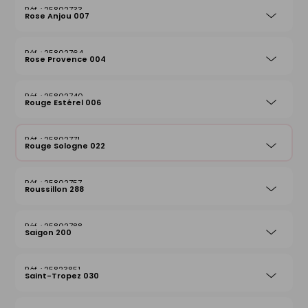
25802733
Rose Anjou 007
25802764
Rose Provence 004
25802740
Rouge Estérel 006
25802771
Rouge Sologne 022
25802757
Roussillon 288
25802788
Saigon 200
25823851
Saint-Tropez 030