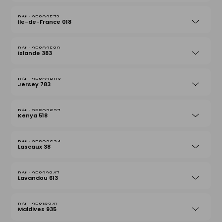
25802573
Ile-de-France 018
25802580
Islande 383
25802603
Jersey 783
25802627
Kenya 518
25802634
Lascaux 38
25822847
Lavandou 613
25816341
Maldives 935