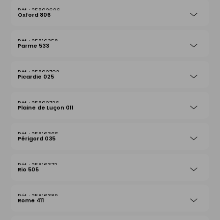
25802696
Oxford 806
25816358
Parme 533
25802702
Picardie 025
25802726
Plaine de Luçon 011
25816365
Périgord 035
25816372
Rio 505
25816389
Rome 411