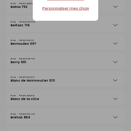
25814859
Bahia 752
Personnaliser mes choix
25801606
Belfast 716
25801613
Bermudes 097
25801620
Berry 901
25801637
Blanc de Noirmoutier 013
25814866
Blanc de la côte
25801644
Bréhat 854