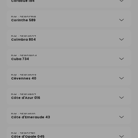
Cordoue 184
25801798
Corinthe 589
25814927
Coïmbra 804
25801804
Cuba 734
25814903
Cévennes 40
25814897
Côte d'Azur 016
25814910
Côte d'Emeraude 43
25801781
Côte d'Opale 045