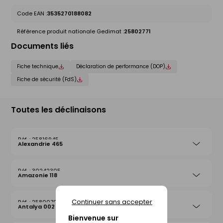
Code EAN :
3535270188082
Référence produit nationale Gedimat :
25802771
Documents liés
Fiche technique
Déclaration de performance (DOP)
Fiche de sécurité (FdS)
Toutes les déclinaisons
25816945
Alexandrie 465
30242305
Amazonie 118
Continuer sans accepter
25800708
Antalya 002
Bienvenue sur