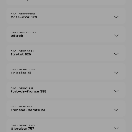
25822786
Côte-d'Or 029
30242307
Détroit
25814934
Etretat 625
25801828
Finistère 41
25801811
Fort-de-France 398
25814941
Franche-Comté 23
25801842
Gibraltar 757