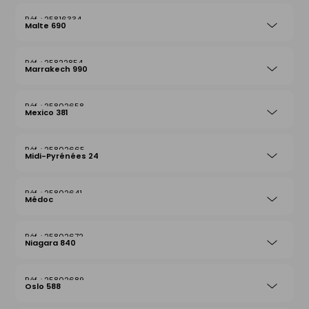
25816334
Malte 690
25822854
Marrakech 990
25802658
Mexico 381
25802665
Midi-Pyrénées 24
25802641
Médoc
25802672
Niagara 840
25802689
Oslo 588