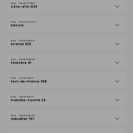
25822786
Côte-d'Or 029
30242307
Détroit
25814934
Etretat 625
25801828
Finistère 41
25801811
Fort-de-France 398
25814941
Franche-Comté 23
25801842
Gibraltar 757