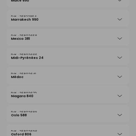
Malte 690
25822854
Marrakech 990
25802658
Mexico 381
25802665
Midi-Pyrénées 24
25802641
Médoc
25802672
Niagara 840
25802689
Oslo 588
25802696
Oxford 806