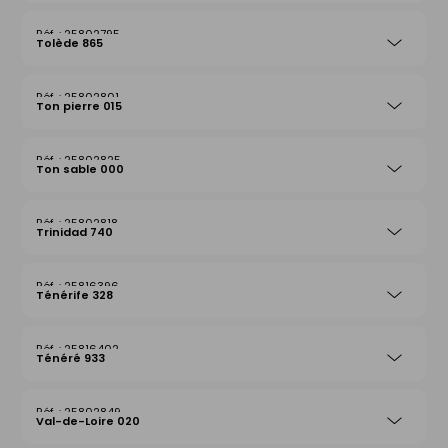
25802795
Tolède 865
25802801
Ton pierre 015
25802825
Ton sable 000
25802818
Trinidad 740
25816396
Ténérife 328
25816402
Ténéré 933
25802849
Val-de-Loire 020