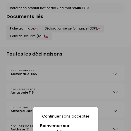
Référence produit nationale Gedimat :
25802719
Documents liés
Fiche technique
Déclaration de performance (DOP)
Fiche de sécurité (FdS)
Toutes les déclinaisons
25816945
Alexandrie 465
30242305
Amazonie 118
25800708
Antalya 002
Continuer sans accepter
Bienvenue sur
25800692
Anthéor 31