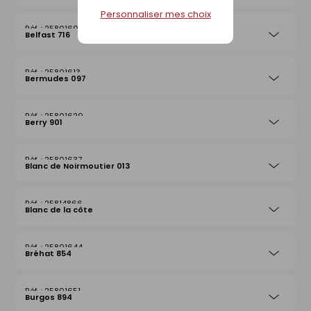
Personnaliser mes choix
25801606
Belfast 716
25801613
Bermudes 097
25801620
Berry 901
25801637
Blanc de Noirmoutier 013
25814866
Blanc de la côte
25801644
Bréhat 854
25801651
Burgos 894