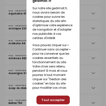
gedimat.fr
Sur notre site gedimat.fr,
25800715
nous avons besoin de
Aquitaine 019
cookies pour suivre les
statistiques du site afin
d'optimiser votre expérience
25800739
Arctique 220
de navigation et d'adapter
nos publicités à vos
centres d'intérêt.
25800722
Ardèche 44
Vous pouvez cliquer sur «
Continuer sans accepter »
pour ne conserver que les
25800746
cookies essentiels au
Athènes 692
fonctionnement du site.
Votre choix sera retenu
pendant 13 mois et vous
25801583
Auvergne 042
pourrez à tout moment
cliquer sur "Gestion des
cookies" en bas du site
25801590
pour modifier vos choix.
Azay-le-Rideau 026
Tout accepter
25814859
Bahia 752