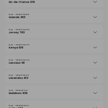
Ile-de-France 018
25802580
Islande 383
25802603
Jersey 783
25802627
Kenya 518
25802634
Lascaux 38
25822847
Lavandou 613
25816341
Maldives 935
25816334