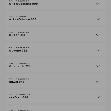
25801859
Gris Ouessant 009
25801835
Grès d'Alsace 036
25814958
Guizeh 413
25814965
Guyane 762
25801866
Guérande 721
25801873
Hawaï 948
25802597
Ile d'Yeu 046
25802573