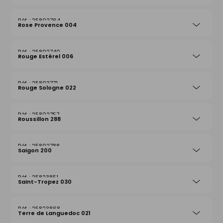
25802764
Rose Provence 004
25802740
Rouge Estérel 006
25802771
Rouge Sologne 022
25802757
Roussillon 288
25802788
Saigon 200
25823851
Saint-Tropez 030
25823868
Terre de Languedoc 021