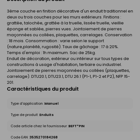
3ème couche en finition décorative d'un enduit traditionnel en
deux ou trois couches pour les murs extérieurs. Finitions :
grattée, talochée, grattée à la truelle, lissée truelle, vieillie
éponge et sablée, pierres vues. Jointoiement de pierres
maçonnées ou collées, plaquettes, carrelages. Conservation
: 18 mois. Consommation : varie selon le support
(nature,planéité, rugosité). Taux de gâchage : 17 à 20%.
Temps d'emploi : 1h maximum. Sac de 25kg.
Enduit de décoration, extérieur ou intérieur sur tous types de
constructions à usage d'habitation, tertiaire ou industriel.
Jointoiement de pierres maçonnées ou collées (plaquettes,
carrelage). DTU20.1, DTU23.1, DTU 26.1 (P1-1, P1-2 et P2), NFP 15-
201.
Caractéristiques du produit
Type d'application :
Manuel
Type de produit :
Enduits
Code article chez le fournisseur :
BEFT*PIN
Code EAN :
3535270184268