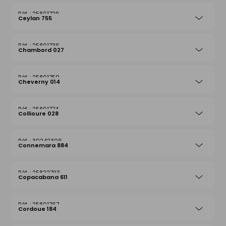
25801729
Ceylan 755
25801736
Chambord 027
25801750
Cheverny 014
25801774
Collioure 028
30242306
Connemara 884
25822793
Copacabana 611
25801767
Cordoue 184