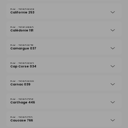
25801668
Californie 253
25814880
Calédonie 191
25801675
Camargue 037
25801682
Cap Corse 034
25801699
Carnac 039
25801705
Carthage 446
25801712
Caucase 766