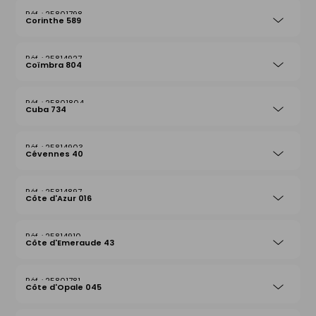
25801798
Corinthe 589
25814927
Coïmbra 804
25801804
Cuba 734
25814903
Cévennes 40
25814897
Côte d'Azur 016
25814910
Côte d'Emeraude 43
25801781
Côte d'Opale 045