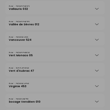
25802832
Vallauris 032
25802870
Vallée de Sèvres 012
25816419
Vancouver 524
25802856
Vert Monaco 05
30242316
Vert d'Aubrac 47
25816426
Virginie 453
25814873
bocage Vendéen 010