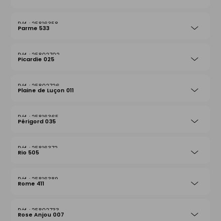
25816358
Parme 533
25802702
Picardie 025
25802726
Plaine de Luçon 011
25816365
Périgord 035
25816372
Rio 505
25816389
Rome 411
25802733
Rose Anjou 007