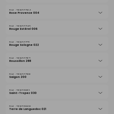
25802764
Rose Provence 004
25802740
Rouge Estérel 006
25802771
Rouge Sologne 022
25802757
Roussillon 288
25802788
Saigon 200
25823851
Saint-Tropez 030
25823868
Terre de Languedoc 021