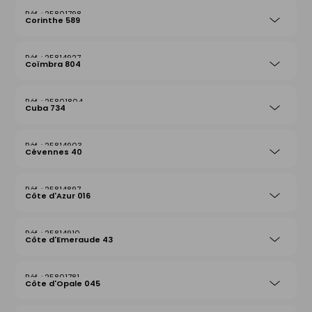
25801798
Corinthe 589
25814927
Coïmbra 804
25801804
Cuba 734
25814903
Cévennes 40
25814897
Côte d'Azur 016
25814910
Côte d'Emeraude 43
25801781
Côte d'Opale 045