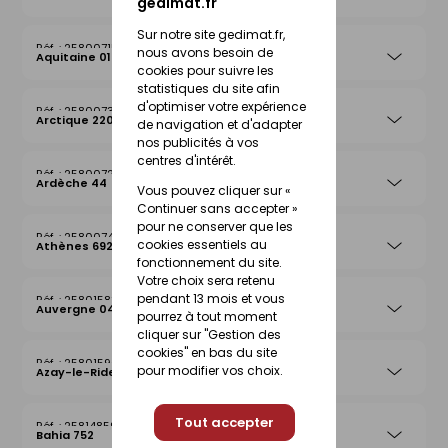
gedimat.fr
Sur notre site gedimat.fr,
25800715
nous avons besoin de
Aquitaine 019
cookies pour suivre les
statistiques du site afin
d'optimiser votre expérience
25800739
Arctique 220
de navigation et d'adapter
nos publicités à vos
centres d'intérêt.
25800722
Ardèche 44
Vous pouvez cliquer sur «
Continuer sans accepter »
pour ne conserver que les
25800746
cookies essentiels au
Athènes 692
fonctionnement du site.
Votre choix sera retenu
pendant 13 mois et vous
25801583
Auvergne 042
pourrez à tout moment
cliquer sur "Gestion des
cookies" en bas du site
25801590
pour modifier vos choix.
Azay-le-Rideau 026
Tout accepter
25814859
Bahia 752