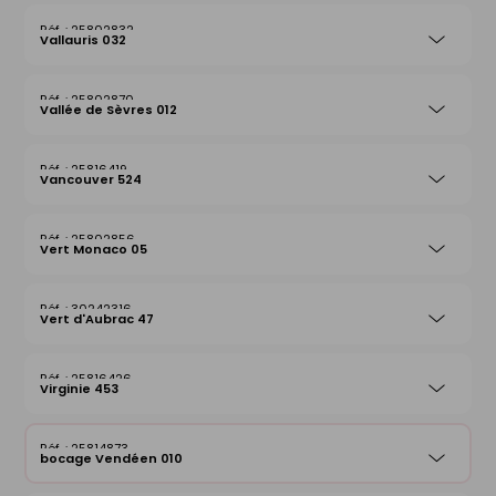
25802832
Vallauris 032
25802870
Vallée de Sèvres 012
25816419
Vancouver 524
25802856
Vert Monaco 05
30242316
Vert d'Aubrac 47
25816426
Virginie 453
25814873
bocage Vendéen 010