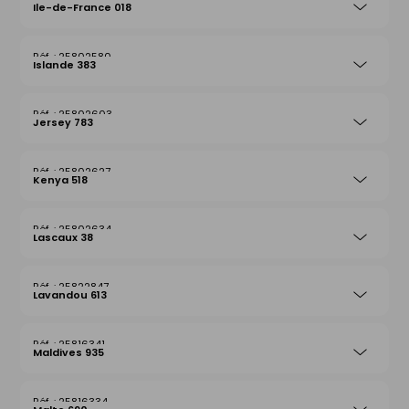
Ile-de-France 018
25802580
Islande 383
25802603
Jersey 783
25802627
Kenya 518
25802634
Lascaux 38
25822847
Lavandou 613
25816341
Maldives 935
25816334