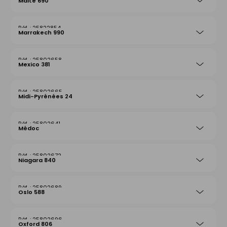
Malte 690
25822854
Marrakech 990
25802658
Mexico 381
25802665
Midi-Pyrénées 24
25802641
Médoc
25802672
Niagara 840
25802689
Oslo 588
25802696
Oxford 806