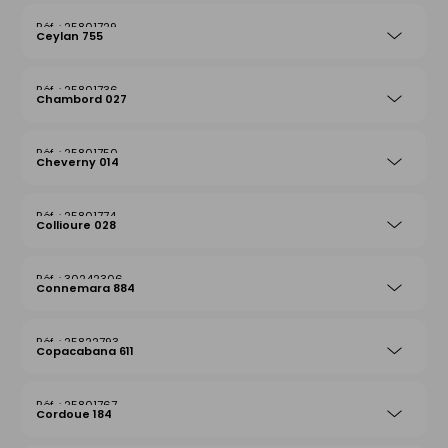
25801729
Ceylan 755
25801736
Chambord 027
25801750
Cheverny 014
25801774
Collioure 028
30242306
Connemara 884
25822793
Copacabana 611
25801767
Cordoue 184