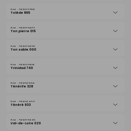
25802795
Tolède 865
25802801
Ton pierre 015
25802825
Ton sable 000
25802818
Trinidad 740
25816396
Ténérife 328
25816402
Ténéré 933
25802849
Val-de-Loire 020