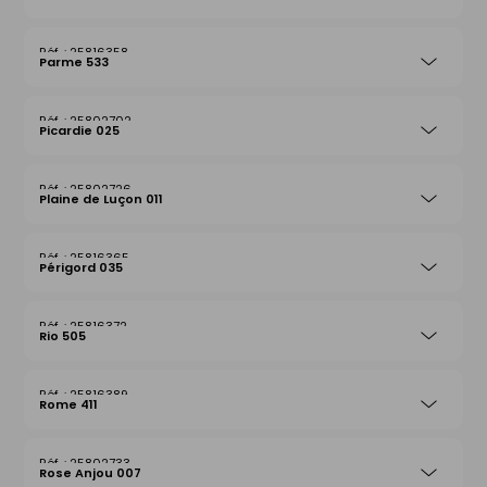
25816358
Parme 533
25802702
Picardie 025
25802726
Plaine de Luçon 011
25816365
Périgord 035
25816372
Rio 505
25816389
Rome 411
25802733
Rose Anjou 007