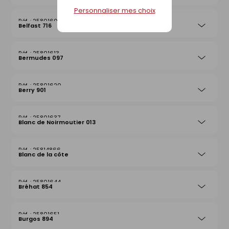
Personnaliser mes choix
25801606
Belfast 716
25801613
Bermudes 097
25801620
Berry 901
25801637
Blanc de Noirmoutier 013
25814866
Blanc de la côte
25801644
Bréhat 854
25801651
Burgos 894