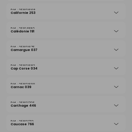
25801668
Californie 253
25814880
Calédonie 191
25801675
Camargue 037
25801682
Cap Corse 034
25801699
Carnac 039
25801705
Carthage 446
25801712
Caucase 766