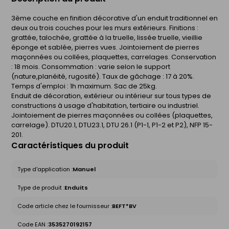
3ème couche en finition décorative d'un enduit traditionnel en
deux ou trois couches pour les murs extérieurs. Finitions :
grattée, talochée, grattée à la truelle, lissée truelle, vieillie
éponge et sablée, pierres vues. Jointoiement de pierres
maçonnées ou collées, plaquettes, carrelages. Conservation
: 18 mois. Consommation : varie selon le support
(nature,planéité, rugosité). Taux de gâchage : 17 à 20%.
Temps d'emploi : 1h maximum. Sac de 25kg.
Enduit de décoration, extérieur ou intérieur sur tous types de
constructions à usage d'habitation, tertiaire ou industriel.
Jointoiement de pierres maçonnées ou collées (plaquettes,
carrelage). DTU20.1, DTU23.1, DTU 26.1 (P1-1, P1-2 et P2), NFP 15-
201.
Caractéristiques du produit
Type d'application :
Manuel
Type de produit :
Enduits
Code article chez le fournisseur :
BEFT*BV
Code EAN :
3535270192157