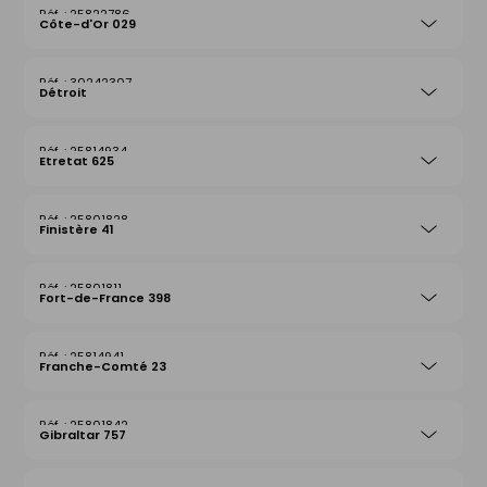
25822786
Côte-d'Or 029
30242307
Détroit
25814934
Etretat 625
25801828
Finistère 41
25801811
Fort-de-France 398
25814941
Franche-Comté 23
25801842
Gibraltar 757