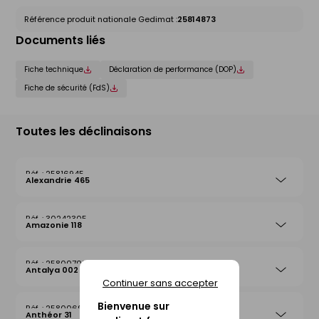
Référence produit nationale Gedimat :
25814873
Documents liés
Fiche technique
Déclaration de performance (DOP)
Fiche de sécurité (FdS)
Toutes les déclinaisons
25816945
Alexandrie 465
30242305
Amazonie 118
25800708
Antalya 002
Continuer sans accepter
Bienvenue sur
25800692
Anthéor 31