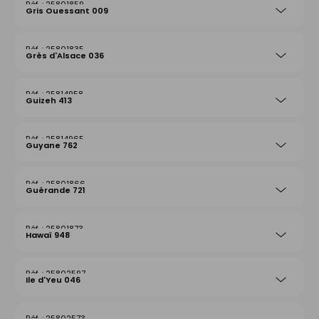
25801859
Gris Ouessant 009
25801835
Grès d'Alsace 036
25814958
Guizeh 413
25814965
Guyane 762
25801866
Guérande 721
25801873
Hawaï 948
25802597
Ile d'Yeu 046
25802573